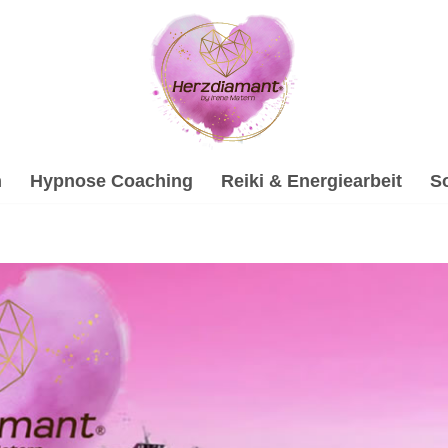
h
Hypnose Coaching
Reiki & Energiearbeit
S
ogische Beratung und ✓Gesprächstherapie, Soundhealing & Re
Psychologische Beratung, ✓Gesprächstherapie, ✓Soundheali
n Anruf entfernt ✉.