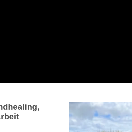
ndhealing,
rbeit