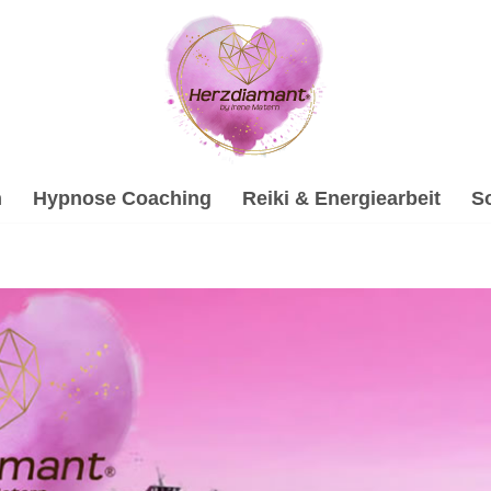
h
Hypnose Coaching
Reiki & Energiearbeit
S
sychologische Beratung und ✓Soundhealing & Reiki, Gespräc
hologische Beratung, ✓Gesprächstherapie, ✓Soundhealing & 
ologische Beraterin. Wir sind bereit, sind Sie es auch? ✉.