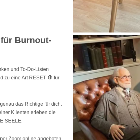
für Burnout-
nken und To-Do-Listen
d zu eine Art RESET 🛑 für
enau das Richtige für dich,
iner Klienten erleben die
IE SEELE.
per Zoom online angeboten.