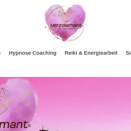
h
Hypnose Coaching
Reiki & Energiearbeit
S
sburg (Isar) zu Psychologische Beratung und ✓Hypnose, Sou
r) sind ✓Psychologische Beratung, ✓Hypnose, ✓Gesprächsthe
 uns erreichen Sie Ihre Ziele ✉.