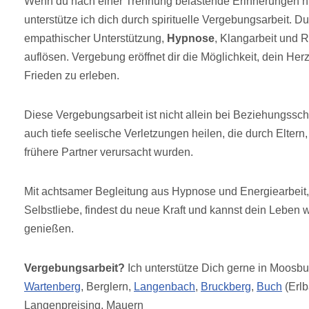
Wenn du nach einer Trennung belastende Erinnerungen hin
unterstütze ich dich durch spirituelle Vergebungsarbeit. 
empathischer Unterstützung,
Hypnose
, Klangarbeit und 
auflösen. Vergebung eröffnet dir die Möglichkeit, dein Her
Frieden zu erleben.
Diese Vergebungsarbeit ist nicht allein bei Beziehungssch
auch tiefe seelische Verletzungen heilen, die durch Elter
frühere Partner verursacht wurden.
Mit achtsamer Begleitung aus Hypnose und Energiearbeit,
Selbstliebe, findest du neue Kraft und kannst dein Leben w
genießen.
Vergebungsarbeit?
Ich unterstütze Dich gerne in Moosbu
Wartenberg
, Berglern,
Langenbach
,
Bruckberg
,
Buch
(Erl
Langenpreising, Mauern