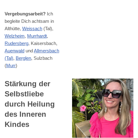
Vergebungsarbeit?
Ich
begleite Dich achtsam in
Althütte,
Weissach
(Tal),
Welzheim
,
Murrhardt
,
Rudersberg
, Kaisersbach,
Auenwald
und
Allmersbach
(Tal)
,
Berglen
, Sulzbach
(
Murr
)
Stärkung der
Selbstliebe
durch Heilung
des Inneren
Kindes