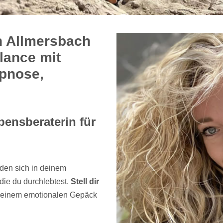
in Allmersbach
alance mit
pnose,
bensberaterin für
den sich in deinem
ie du durchlebtest.
Stell dir
n deinem emotionalen Gepäck