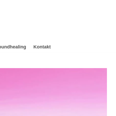
oundhealing
Kontakt
e, Gesprächstherapie, Psychotherapie Alternative.
 Alternative für 71573 Allmersbach (Tal) bei 💓️