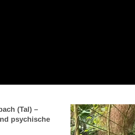
ach (Tal) –
und psychische