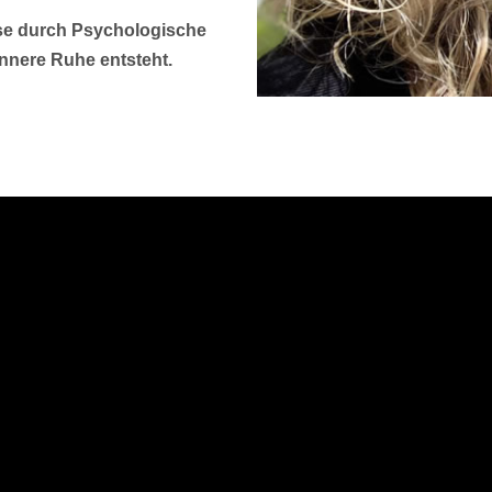
sse durch Psychologische
nnere Ruhe entsteht.