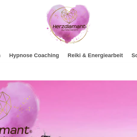
h
Hypnose Coaching
Reiki & Energiearbeit
S
Psychologische Beratung und ✓Soundhealing & Reiki, Hypnos
pie, ✓Hypnose, ✓Soundhealing & Reiki oder ✓Psychotherapie
in. Ihre Vision ist unsere Mission ✉.