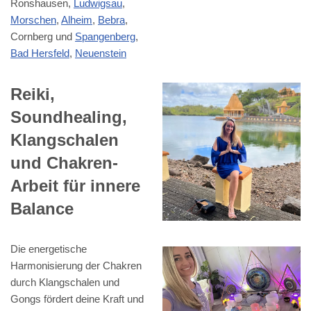
Ronshausen,
Ludwigsau
,
Morschen
,
Alheim
,
Bebra
,
Cornberg und
Spangenberg
,
Bad Hersfeld
,
Neuenstein
Reiki,
Soundhealing,
Klangschalen
und Chakren-
Arbeit für innere
Balance
Die energetische
Harmonisierung der Chakren
durch Klangschalen und
Gongs fördert deine Kraft und