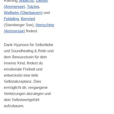
Raisting,
Andechs
,
Dießen
(Ammersee)
,
Tutzing
,
Weilheim (Oberbayern)
und
Feldafing
,
Bernried
(Starnberger See),
Herrsching
(Ammersee)
findest.
Dank Hypnose für Selbstliebe
und Soundhealing & Reiki und
dem Bewusstsein für dein
Inneres Kind, findest du
emotionale Freiheit und
entwickelst eine tiefe
Selbstakzeptanz. Dies
ermöglicht dir, vergangene
Verletzungen abzulegen und
dein Selbstwertgefühl
aufzubauen.