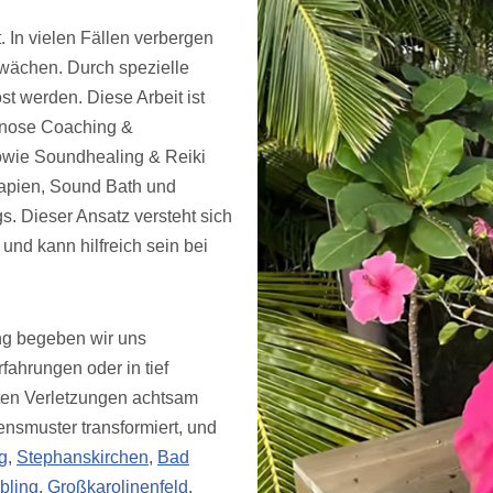
. In vielen Fällen verbergen
hwächen. Durch spezielle
 werden. Diese Arbeit ist
ypnose Coaching &
owie Soundhealing & Reiki
apien, Sound Bath und
s. Dieser Ansatz versteht sich
und kann hilfreich sein bei
ng begeben wir uns
ahrungen oder in tief
ten Verletzungen achtsam
smuster transformiert, und
g
,
Stephanskirchen
,
Bad
bling
,
Großkarolinenfeld
,