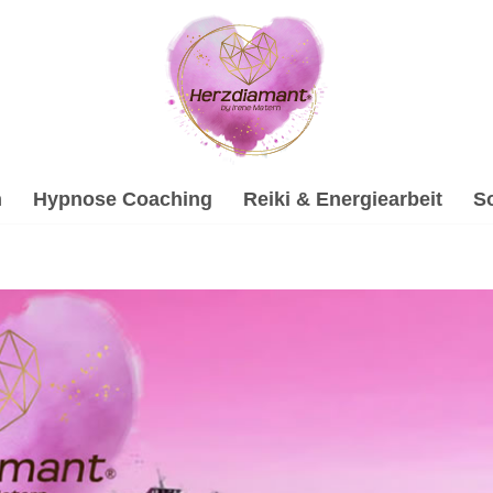
h
Hypnose Coaching
Reiki & Energiearbeit
S
 bei ↗️💓️Herzdiamant.net als auch ✓Gesprächstherapie, H
ische Beratung, ✓Soundhealing & Reiki und ✓Psychotherapie 