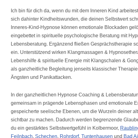
Ich bin für dich da, wenn du mit dem Inneren Kind arbeitest
sich dahinter Kindheitswunden, die deinen Selbstwert sc
Inneres-Kind-Hypnose können emotionale Blockaden gelöst
eingebettet in spirituelle psychologische Beratung mit H
Lebensberatung. Ergänzend fließen Gesprächstherapie s
ein. Unterstützend wirken Klangmassagen & Hypnosether
Lebenshilfe & spirituelle Energie mit Klangschalen & Gong
als ganzheitliche Begleitung jenseits klassischer Therapie 
Ängsten und Panikattacken.
In der ganzheitlichen Hypnose Coaching & Lebensberatu
gemeinsam in prägende Lebensphasen und emotionale Erf
gespeicherte seelische Ebenen, um die Wurzeln deiner al
sichtbar zu machen. Dadurch werden begrenzende Glauben
du ein gestärktes Selbstwertgefühl in Kolbermoor,
Raublin
Feilnbach
,
Schechen
,
Rohrdorf
,
Tuntenhausen
und
Bad Ai