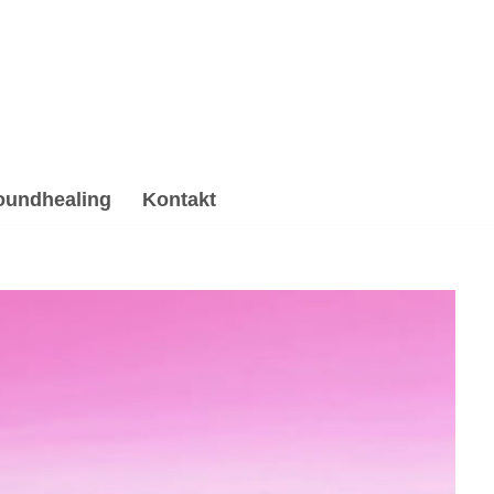
oundhealing
Kontakt
ypnose, Soundhealing & Reiki, Psychotherapie
Alternative. ➡️ 💓️Herzdiamant.net, Ihr spirituelle