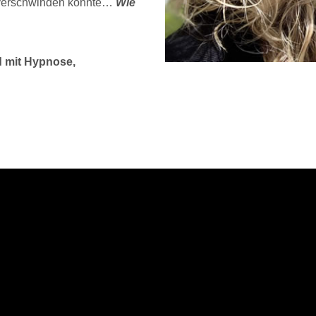
n verschwinden könnte…
Wie
d mit Hypnose,