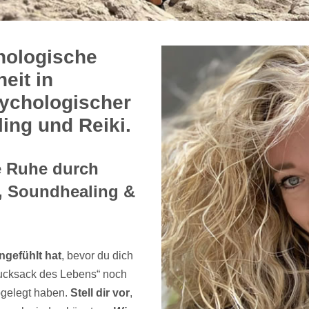
hologische
eit in
ychologischer
ing und Reiki.
e Ruhe durch
, Soundhealing &
ngefühlt hat
, bevor du dich
Rucksack des Lebens“ noch
abgelegt haben.
Stell dir vor
,