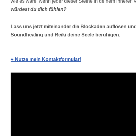
wie es wäre, wenn jeder dieser Steine in deinem Innere
würdest du dich fühlen?
Lass uns jetzt miteinander die Blockaden auflösen un
Soundhealing und Reiki deine Seele beruhigen.
❤️ Nutze mein Kontaktformular!