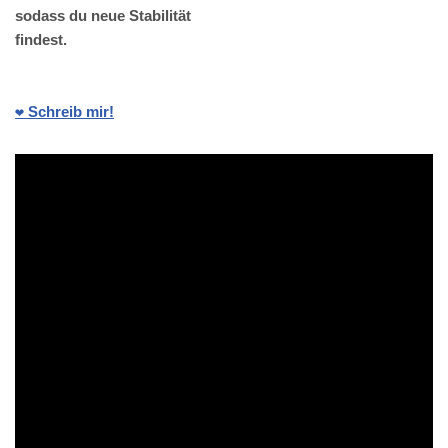
sodass du neue Stabilität
findest.
❤️ Schreib mir!