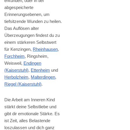
erkunden, oder in tief
abgespeicherte
Erinnerungsebenen, um
tiefsitzende Wunden zu heilen.
Das Auflösen alter
Überzeugungen findest du zu
einem stärkeren Selbstwert
für Kenzingen,
Rheinhausen
,
Forchheim
, Ringsheim,
Weisweil,
Endingen
(Kaiserstuhl)
,
Ettenheim
und
Herbolzheim
,
Malterdingen
,
Riegel (Kaiserstuhl)
.
Die Arbeit am Inneren Kind
stärkt deine Selbstliebe und
gibt dir emotionale Stärke. Es
ist Zeit, alles Belastende
loszulassen und dich ganz