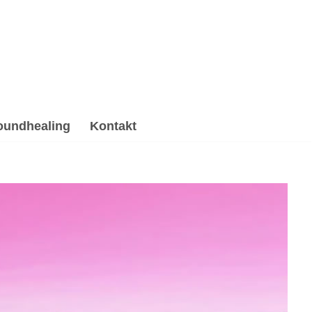
oundhealing
Kontakt
Soundhealing & Reiki, Hypnose, Psychotherapie
ychotherapie Alternative in 91093 Heßdorf? ➡️ 💓️