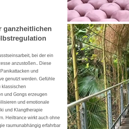
 ganzheitlichen
lbstregulation
stseinsarbeit, bei der ein
zesse anzustoßen.. Diese
, Panikattacken und
ve genutzt werden. Gefühle
 klassischen
len und Gongs erzeugen
lisieren und emotionale
iki und Klangtherapie
ern. Heiltrance wirkt auch ohne
rgie raumunabhängig erfahrbar