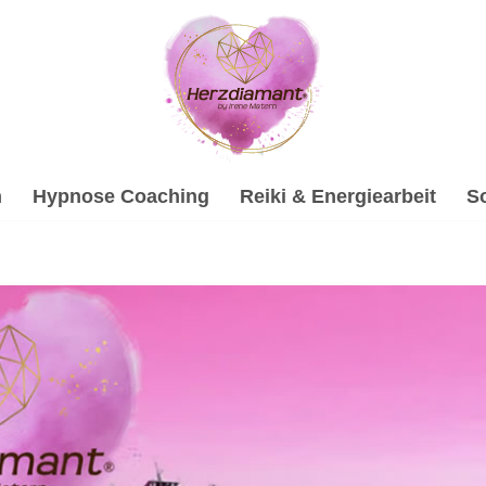
h
Hypnose Coaching
Reiki & Energiearbeit
S
f bei ↗️💓️Herzdiamant.net als auch ✓Gesprächstherapie, 
esprächstherapie, ✓Hypnose, ✓Soundhealing & Reiki und ✓Ps
n. Wir sind bereit, sind Sie es auch? ✉.