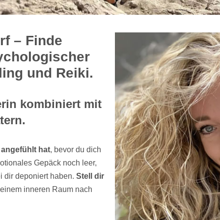
f – Finde
ychologischer
ing und Reiki.
in kombiniert mit
tern.
s
angefühlt hat
, bevor du dich
otionales Gepäck noch leer,
 dir deponiert haben.
Stell dir
n deinem inneren Raum nach