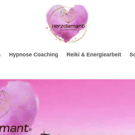
h
Hypnose Coaching
Reiki & Energiearbeit
S
ologische Beratung und ✓Hypnose, Gesprächstherapie, Sound
terin in 90537 Feucht – sofort ✓Hypnose, ✓Psychologische 
t sein ✉.