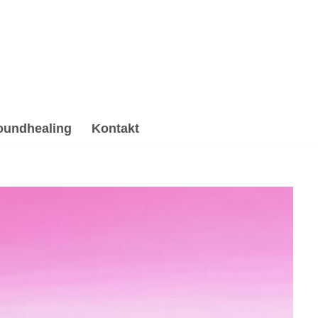
oundhealing
Kontakt
healing & Reiki, Psychotherapie Alternative. 💓️
Beratung, ✓Gesprächstherapie, ✓Soundhealing & Reiki