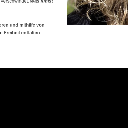
 verschwindet.
Was fühlst
eren und mithilfe von
Freiheit entfalten.