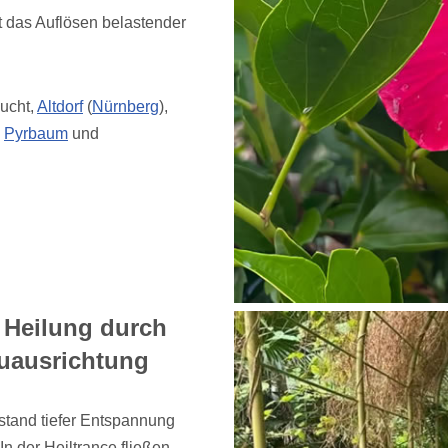
t das Auflösen belastender
eucht,
Altdorf
(
Nürnberg
),
,
Pyrbaum
und
 Heilung durch
uausrichtung
ustand tiefer Entspannung
In der Heiltrance fließen