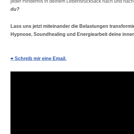
jeder Hindernis in deinem Lebensrucksack nach und nach
du?
Lass uns jetzt miteinander die Belastungen transformi
Hypnose, Soundhealing und Energiearbeit deine innere 
❤️ Schreib mir eine Email.