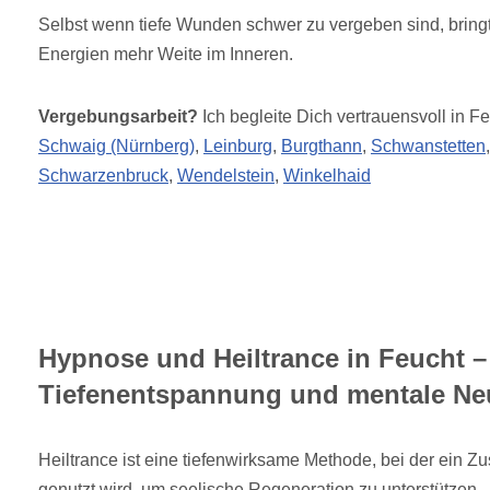
Selbst wenn tiefe Wunden schwer zu vergeben sind, bring
Energien mehr Weite im Inneren.
Vergebungsarbeit?
Ich begleite Dich vertrauensvoll in F
Schwaig (Nürnberg)
,
Leinburg
,
Burgthann
,
Schwanstetten
Schwarzenbruck
,
Wendelstein
,
Winkelhaid
Hypnose und Heiltrance in Feucht –
Tiefenentspannung und mentale Ne
Heiltrance ist eine tiefenwirksame Methode, bei der ein Z
genutzt wird, um seelische Regeneration zu unterstützen.. 