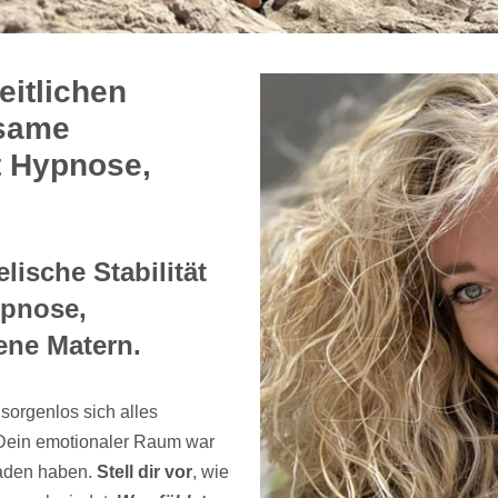
eitlichen
tsame
t Hypnose,
elische Stabilität
ypnose,
ene Matern.
 sorgenlos sich alles
 Dein emotionaler Raum war
laden haben.
Stell dir vor
, wie