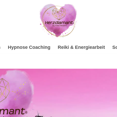
h
Hypnose Coaching
Reiki & Energiearbeit
S
sche Beratung und ✓Gesprächstherapie, Soundhealing & Reik
ie, ✓Soundhealing & Reiki oder ✓Psychotherapie Alternativ
iel ✉.