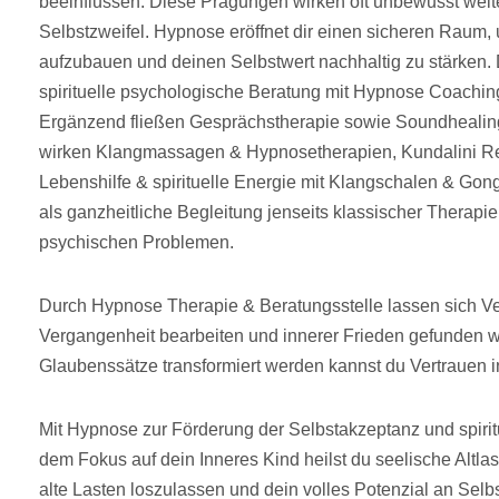
beeinflussen. Diese Prägungen wirken oft unbewusst weite
Selbstzweifel. Hypnose eröffnet dir einen sicheren Raum,
aufzubauen und deinen Selbstwert nachhaltig zu stärken. 
spirituelle psychologische Beratung mit Hypnose Coachi
Ergänzend fließen Gesprächstherapie sowie Soundhealing
wirken Klangmassagen & Hypnosetherapien, Kundalini Rei
Lebenshilfe & spirituelle Energie mit Klangschalen & Gong
als ganzheitliche Begleitung jenseits klassischer Therapie 
psychischen Problemen.
Durch Hypnose Therapie & Beratungsstelle lassen sich Ve
Vergangenheit bearbeiten und innerer Frieden gefunden w
Glaubenssätze transformiert werden kannst du Vertrauen i
Mit Hypnose zur Förderung der Selbstakzeptanz und spiri
dem Fokus auf dein Inneres Kind heilst du seelische Altlast
alte Lasten loszulassen und dein volles Potenzial an Selb