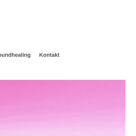
oundhealing
Kontakt
i, Hypnose, Psychotherapie Alternative. Verfügbar:
e für Feilitzsch bei 💓️Herzdiamant.net – Ihr