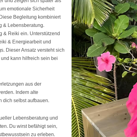
r und zeigen sich später als
 um emotionale Sicherheit
Diese Begleitung kombiniert
ng & Lebensberatung.
 & Reiki ein. Unterstützend
ki & Energiearbeit und
s. Dieser Ansatz versteht sich
und kann hilfreich sein bei
rletzungen aus der
erden. Indem alte
n dich selbst aufbauen.
tueller Lebensberatung und
en. Du wirst befähigt sein,
stbewusstsein zu erleben.