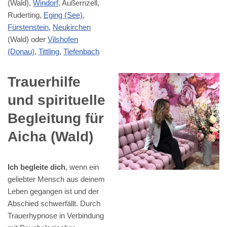
(Wald),
Windorf
, Außernzell,
Ruderting,
Eging (See)
,
Fürstenstein
,
Neukirchen
(Wald) oder
Vilshofen
(Donau)
,
Tittling
,
Tiefenbach
Trauerhilfe
und spirituelle
Begleitung für
Aicha (Wald)
Ich begleite dich
, wenn ein
geliebter Mensch aus deinem
Leben gegangen ist und der
Abschied schwerfällt. Durch
Trauerhypnose in Verbindung