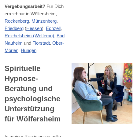
Vergebungsarbeit?
Für Dich
erreichbar in Wölfersheim,
Rockenberg
,
Münzenberg
,
Friedberg
(
Hessen
),
Echzell
,
Reichelsheim (Wetterau)
,
Bad
Nauheim
und
Florstadt
,
Ober-
Mörlen
,
Hungen
Spirituelle
Hypnose-
Beratung und
psychologische
Unterstützung
für Wölfersheim
In meiner Praxis online helfe