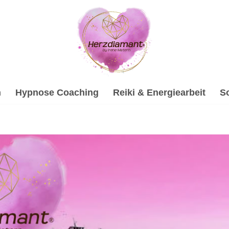
h
Hypnose Coaching
Reiki & Energiearbeit
S
gische Beratung und ✓Hypnose, Gesprächstherapie, Soundheal
terin bietet ✓Psychologische Beratung, ✓Gesprächstherapi
ten Sie ✉.