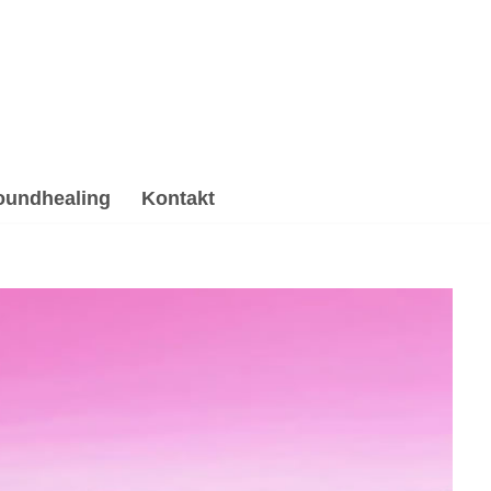
oundhealing
Kontakt
ing & Reiki, Psychotherapie Alternative. ➡️ 💓️
e, ✓Hypnose, ✓Soundhealing & Reiki und