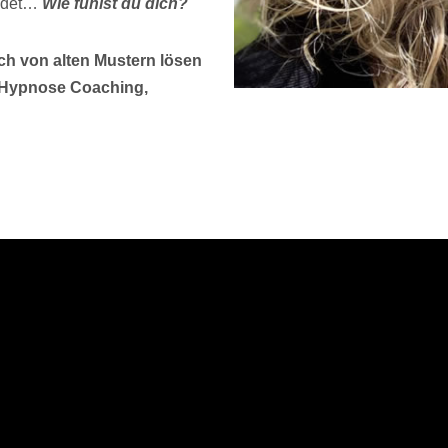
indet…
Wie fühlst du dich?
h von alten Mustern lösen
, Hypnose Coaching,