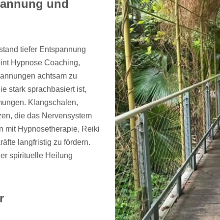
spannung und
ustand tiefer Entspannung
reint Hypnose Coaching,
Spannungen achtsam zu
 stark sprachbasiert ist,
hmungen. Klangschalen,
zen, die das Nervensystem
n mit Hypnosetherapie, Reiki
te langfristig zu fördern.
r spirituelle Heilung
r