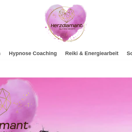
h
Hypnose Coaching
Reiki & Energiearbeit
S
ychologische Beratung oder ✓Gesprächstherapie, Hypnose, S
eratung, ✓Gesprächstherapie, ✓Hypnose, ✓Soundhealing & Re
aterin. Wir sind für Sie da ✉.