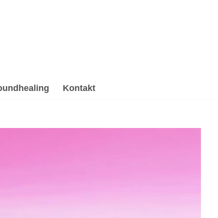
oundhealing
Kontakt
oundhealing & Reiki, Psychotherapie Alternative
iki und ✓Psychotherapie Alternative für Ulrichstein.