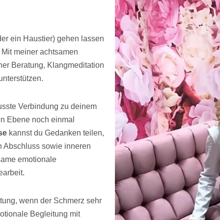
er ein Haustier) gehen lassen
. Mit meiner achtsamen
her Beratung, Klangmeditation
unterstützen.
usste Verbindung zu deinem
llen Ebene noch einmal
se
kannst du Gedanken teilen,
on Abschluss sowie inneren
tsame emotionale
arbeit.
astung, wenn der Schmerz sehr
otionale Begleitung mit