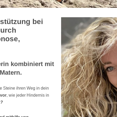
stützung bei
durch
pnose,
in kombiniert mit
 Matern.
e Steine ihren Weg in dein
 vor
, wie jeder Hindernis in
u?