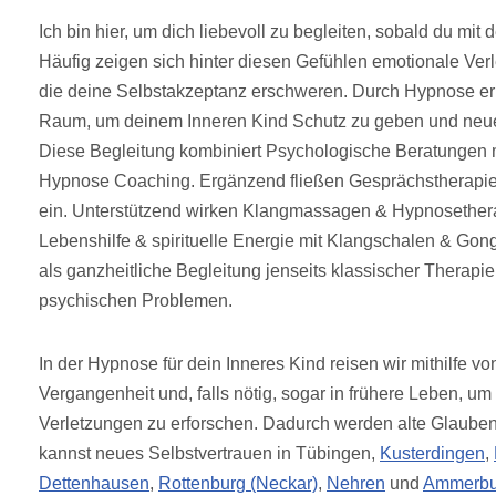
Ich bin hier, um dich liebevoll zu begleiten, sobald du mit 
Häufig zeigen sich hinter diesen Gefühlen emotionale Ver
die deine Selbstakzeptanz erschweren. Durch Hypnose erh
Raum, um deinem Inneren Kind Schutz zu geben und neue 
Diese Begleitung kombiniert Psychologische Beratungen 
Hypnose Coaching. Ergänzend fließen Gesprächstherapie 
ein. Unterstützend wirken Klangmassagen & Hypnosether
Lebenshilfe & spirituelle Energie mit Klangschalen & Gong
als ganzheitliche Begleitung jenseits klassischer Therapie 
psychischen Problemen.
In der Hypnose für dein Inneres Kind reisen wir mithilfe v
Vergangenheit und, falls nötig, sogar in frühere Leben, um
Verletzungen zu erforschen. Dadurch werden alte Glauben
kannst neues Selbstvertrauen in Tübingen,
Kusterdingen
,
Dettenhausen
,
Rottenburg (Neckar)
,
Nehren
und
Ammerb