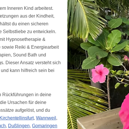
dem Inneren Kind arbeitest.
letzungen aus der Kindheit,
ältst du einen sicheren
Selbstliebe zu entwickeln.
mit Hypnosetherapie &
sowie Reiki & Energiearbeit
apien, Sound Bath und
s. Dieser Ansatz versteht sich
und kann hilfreich sein bei
on Rückführungen in deine
 die Ursachen für deine
ssätze aufgelöst, und du
Kirchentellinsfurt
,
Wannweil
,
uch
,
Dußlingen
,
Gomaringen