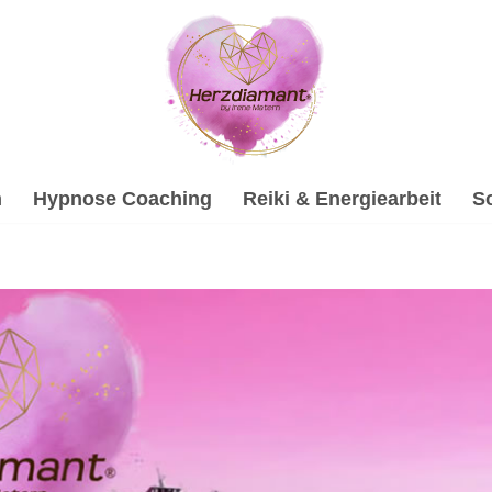
h
Hypnose Coaching
Reiki & Energiearbeit
S
ant.net oder ✓Soundhealing & Reiki, Gesprächstherapie, Hy
terin: ✓Gesprächstherapie, ✓Hypnose, ✓Psychologische Ber
nd Ihr Partner auf jedem Schritt ✉.