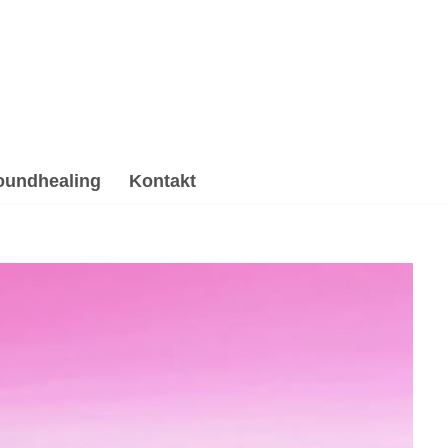
oundhealing
Kontakt
pnose, Psychotherapie Alternative. ➡️ 💓️
atung, ✓Soundhealing & Reiki als auch