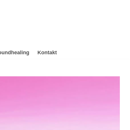
oundhealing
Kontakt
ng & Reiki, Psychotherapie Alternative. Haben Sie
lternative für 86660 Tapfheim. ➡️ 💓️