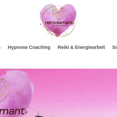
h
Hypnose Coaching
Reiki & Energiearbeit
S
che Beratung oder ✓Gesprächstherapie, Hypnose, Soundheali
he Beratung, ✓Soundhealing & Reiki und ✓Psychotherapie A
rin. Ihre Herausforderungen, unsere Mission ✉.