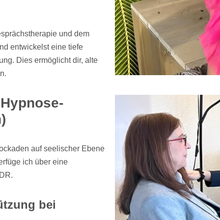
.
esprächstherapie und dem
d entwickelst eine tiefe
. Dies ermöglicht dir, alte
n.
 Hypnose-
)
lockaden auf seelischer Ebene
rfüge ich über eine
MDR.
ützung bei