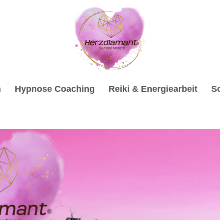
h
Hypnose Coaching
Reiki & Energiearbeit
S
 (Rhein) bei ↗️💓️Herzdiamant.net oder ✓Soundhealing & R
e Beratung, ✓Gesprächstherapie, ✓Hypnose, ✓Soundhealing &
le psychologische Beraterin. Gestalten Sie die Zukunft mit un