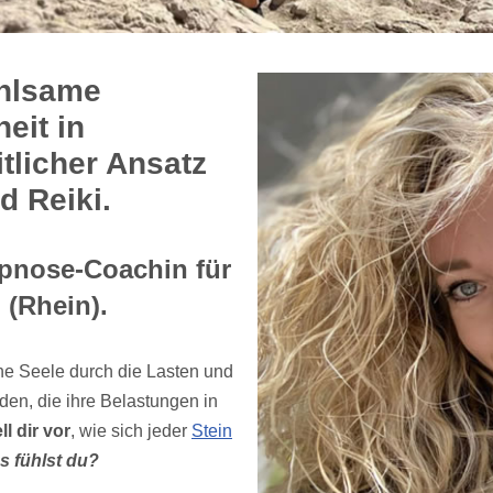
ühlsame
eit in
tlicher Ansatz
d Reiki.
ypnose-Coachin für
 (Rhein).
e Seele durch die Lasten und
en, die ihre Belastungen in
ll dir vor
, wie sich jeder
Stein
s fühlst du?