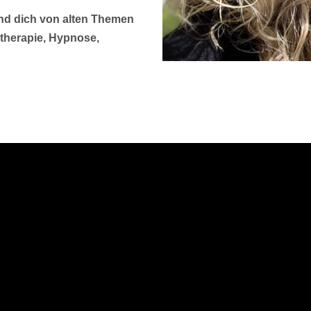
nd dich von alten Themen
stherapie, Hypnose,