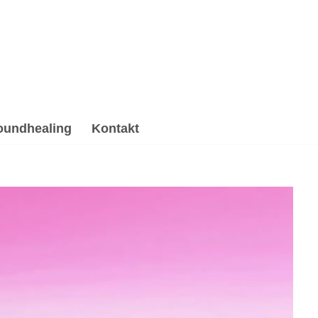
oundhealing
Kontakt
eiki, Gesprächstherapie, Hypnose, Psychotherapie
 Reiki oder ✓Psychotherapie Alternative in
s ✉.