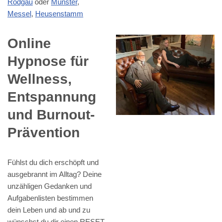
Rodgau
oder
Münster
,
Messel
,
Heusenstamm
Online
Hypnose für
Wellness,
Entspannung
und Burnout-
Prävention
Fühlst du dich erschöpft und
ausgebrannt im Alltag? Deine
unzähligen Gedanken und
Aufgabenlisten bestimmen
dein Leben und ab und zu
wünschst du dir einen RESET