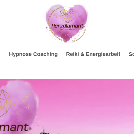
h
Hypnose Coaching
Reiki & Energiearbeit
S
ant.net als auch ✓Hypnose, Gesprächstherapie, Soundhealin
aterin für ✓Gesprächstherapie, ✓Hypnose, ✓Psychologische 
al mit uns ✉.