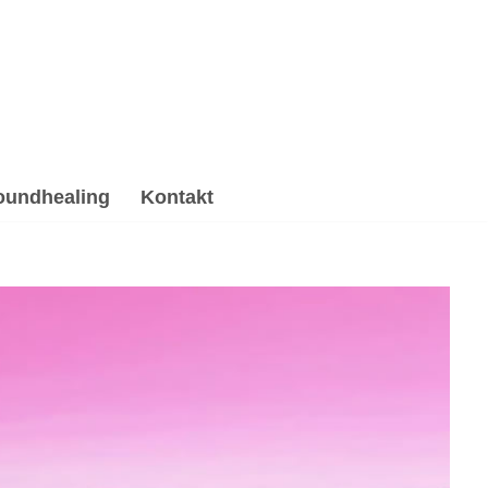
oundhealing
Kontakt
g & Reiki, Psychotherapie Alternative. ➡️ 💓️
Beratung, ✓Soundhealing & Reiki oder ✓Psychotherapie