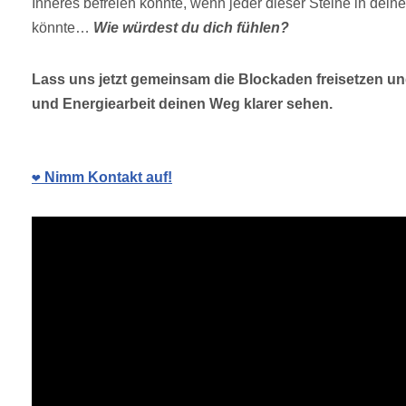
Inneres befreien könnte, wenn jeder dieser Steine in dei
könnte…
Wie würdest du dich fühlen?
Lass uns jetzt gemeinsam die Blockaden freisetzen un
und Energiearbeit deinen Weg klarer sehen.
❤️ Nimm Kontakt auf!