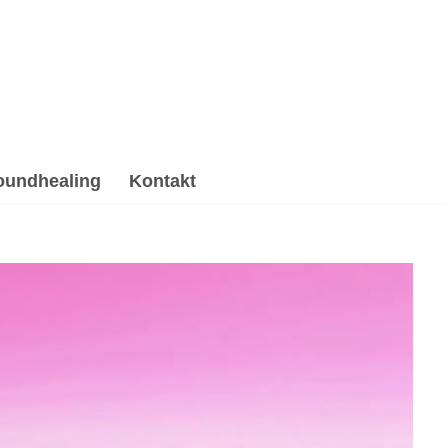
oundhealing
Kontakt
ng & Reiki, Gesprächstherapie, Psychotherapie
Gesprächstherapie, ✓Hypnose, ✓Soundhealing & Reiki