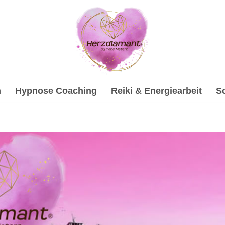
h
Hypnose Coaching
Reiki & Energiearbeit
S
en bei ↗️💓️Herzdiamant.net als auch ✓Hypnose, Soundheali
sychologische Beraterin bietet ✓Psychologische Beratung, ✓
nd nur einen Anruf entfernt ✉.