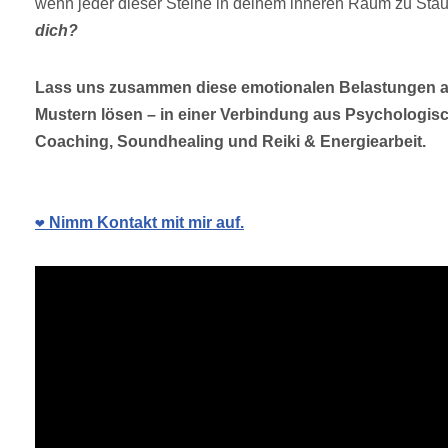
wenn jeder dieser Steine in deinem inneren Raum zu Stau
dich?
Lass uns zusammen diese emotionalen Belastungen au
Mustern lösen – in einer Verbindung aus Psychologis
Coaching, Soundhealing und Reiki & Energiearbeit.
❤️ Nimm Kontakt mit mir auf.