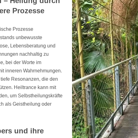
n – Heilung durch
ere Prozesse
lische Prozesse
ustands unbewusste
pnose, Lebensberatung und
nnungen nachhaltig zu
e, bei der Worte im
 mit inneren Wahrnehmungen.
 tiefe Resonanzen, die den
ützen. Heiltrance kann mit
den, um Selbstheilungskräfte
ch als Geistheilung oder
pers und ihre