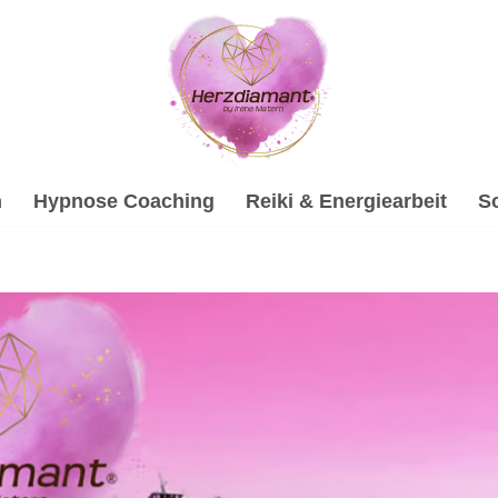
h
Hypnose Coaching
Reiki & Energiearbeit
S
n bei ↗️💓️Herzdiamant.net als auch ✓Gesprächstherapie, 
ologische Beraterin für 92711 Parkstein – jetzt ✓Hypnose, 
 Ihr Partner für Erfolg ✉.