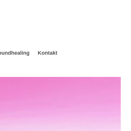
oundhealing
Kontakt
Hypnose, Soundhealing & Reiki, Psychotherapie
✓Psychologische Beratung, ✓Gesprächstherapie,