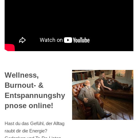
Wellness,
Burnout- &
Entspannungshy
pnose online!
Hast du das Gefühl, der Alltag
raubt dir die Energie?