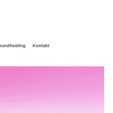
oundhealing
Kontakt
ose, Gesprächstherapie, Psychotherapie Alternative.
✓Psychologische Beratung, ✓Soundhealing & Reiki als