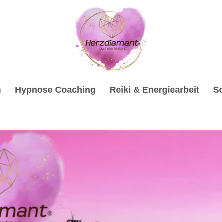
h
Hypnose Coaching
Reiki & Energiearbeit
S
bei ↗️💓️Herzdiamant.net oder ✓Soundhealing & Reiki, Hypn
raterin für Oberau – jetzt ✓Hypnose, ✓Gesprächstherapie, 
g gemeinsam ✉.