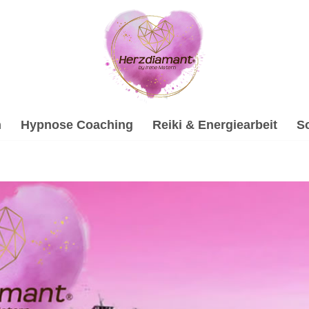
h
Hypnose Coaching
Reiki & Energiearbeit
S
heim für Psychologische Beratung als auch ✓Hypnose, Sound
apie, ✓Psychologische Beratung, ✓Hypnose, ✓Soundhealing 
terin. Wir sind Ihr Profi ✉.