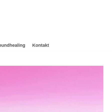
oundhealing
Kontakt
healing & Reiki, Gesprächstherapie, Psychotherapie
& Reiki und ✓Psychotherapie Alternative für Nordheim.