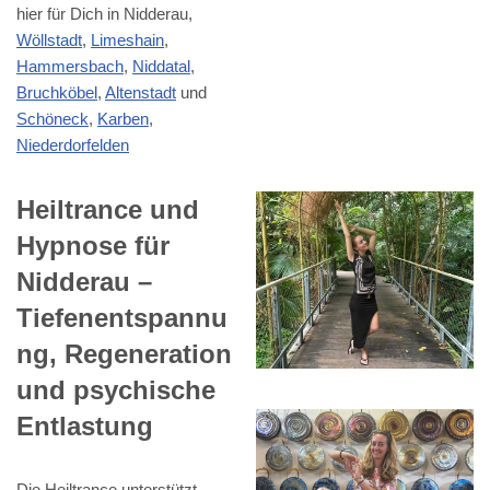
hier für Dich in Nidderau,
Wöllstadt
,
Limeshain
,
Hammersbach
,
Niddatal
,
Bruchköbel
,
Altenstadt
und
Schöneck
,
Karben
,
Niederdorfelden
Heiltrance und
Hypnose für
Nidderau –
Tiefenentspannu
ng, Regeneration
und psychische
Entlastung
Die Heiltrance unterstützt