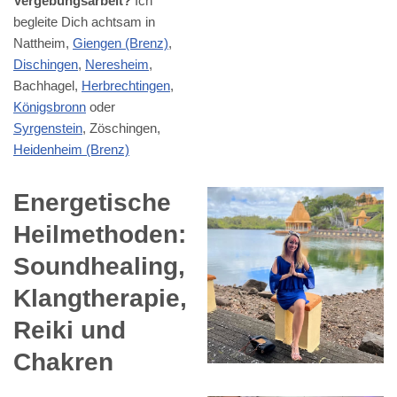
Vergebungsarbeit?
Ich
begleite Dich achtsam in
Nattheim,
Giengen (Brenz)
,
Dischingen
,
Neresheim
,
Bachhagel,
Herbrechtingen
,
Königsbronn
oder
Syrgenstein
, Zöschingen,
Heidenheim (Brenz)
Energetische
Heilmethoden:
Soundhealing,
Klangtherapie,
Reiki und
Chakren