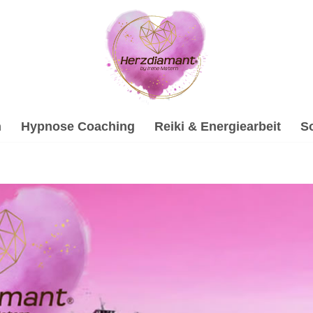
h
Hypnose Coaching
Reiki & Energiearbeit
S
gische Beratung und ✓Gesprächstherapie, Soundhealing & Re
pie, ✓Psychologische Beratung, ✓Hypnose, ✓Soundhealing 
h mal vorbei ✉.