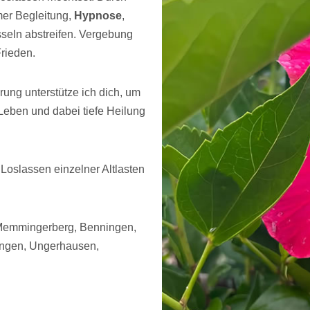
mer Begleitung,
Hypnose
,
seln abstreifen. Vergebung
Frieden.
ung unterstütze ich dich, um
Leben und dabei tiefe Heilung
Loslassen einzelner Altlasten
 Memmingerberg, Benningen,
angen, Ungerhausen,