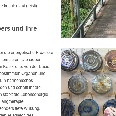
e Impulse auf geistig-
pers und ihre
ber die energetische Prozesse
nterstützen. Die sieben
r Kopfkrone, von der Basis
t bestimmten Organen und
Ein harmonisches
en und schafft innere
n stärkt die Lebensenergie
Klangtherapie,
sonders tiefe Wirkung.
den Ausgleich des