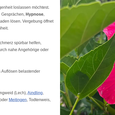
genheit loslassen möchtest.
n Gesprächen,
Hypnose
,
kaden lösen. Vergebung öffnet
heit.
chmerz spürbar helfen,
 durch nahe Angehörige oder
s Auflösen belastender
angweid (Lech),
Aindling
,
 oder
Meitingen
, Todtenweis,