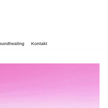
oundhealing
Kontakt
ki, Gesprächstherapie, Hypnose, Psychotherapie
ie Alternative in Langweid (Lech). ➡️ 💓️