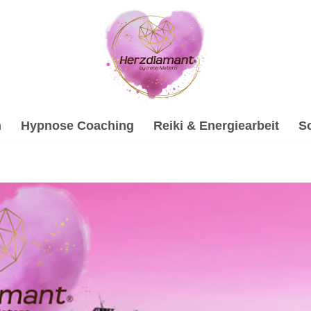
h
Hypnose Coaching
Reiki & Energiearbeit
S
 (Lech) bei ↗️💓️Herzdiamant.net und ✓Soundhealing & Rei
sprächstherapie, ✓Soundhealing & Reiki oder ✓Psychotherap
in. Wir begleiten Sie auf Ihrem Weg ✉.