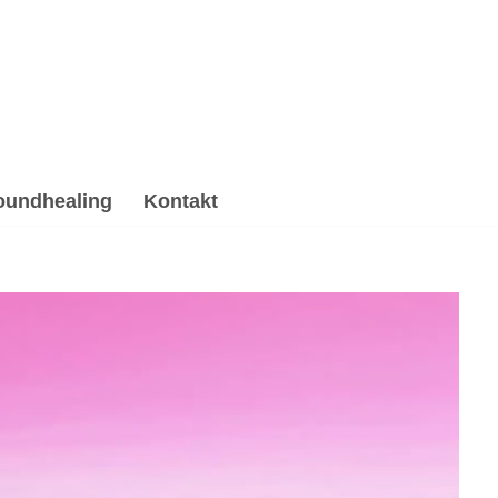
oundhealing
Kontakt
undhealing & Reiki, Hypnose, Psychotherapie
✓Psychotherapie Alternative für Kulmbach: ➡️ 💓️