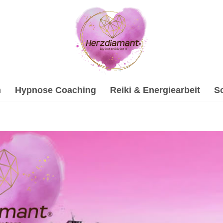
h
Hypnose Coaching
Reiki & Energiearbeit
S
bei ↗️💓️Herzdiamant.net als auch ✓Gesprächstherapie, So
pie, ✓Psychologische Beratung, ✓Soundhealing & Reiki und 
in. Wir bringen Ihre Projekte voran ✉.