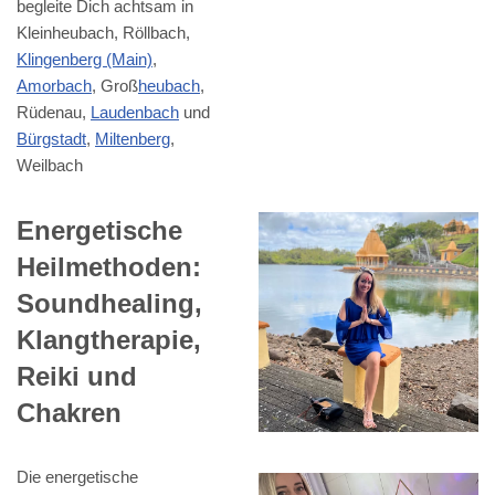
begleite Dich achtsam in
Kleinheubach, Röllbach,
Klingenberg (Main)
,
Amorbach
, Groß
heubach
,
Rüdenau,
Laudenbach
und
Bürgstadt
,
Miltenberg
,
Weilbach
Energetische
Heilmethoden:
Soundhealing,
Klangtherapie,
Reiki und
Chakren
Die energetische