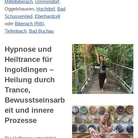
Mittelbiberach
,
Ummendorf
,
Oggelshausen,
Hochdorf
,
Bad
Schussenried
,
Eberhardzell
oder
Biberach (Riß)
,
Tiefenbach
,
Bad Buchau
Hypnose und
Heiltrance für
Ingoldingen –
Heilung durch
Trance,
Bewusstseinsarb
eit und innere
Prozesse