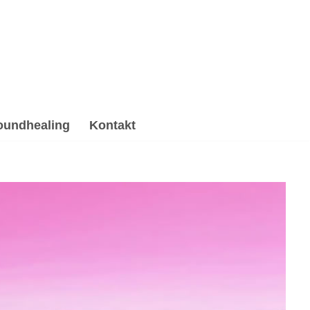
oundhealing
Kontakt
, Gesprächstherapie, Hypnose, Psychotherapie
he Beratung, ✓Gesprächstherapie, ✓Soundhealing & Reiki