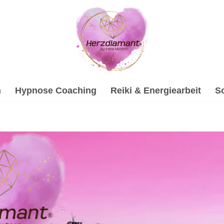
h
Hypnose Coaching
Reiki & Energiearbeit
S
ruck bei ↗️💓️Herzdiamant.net oder ✓Soundhealing & Reiki
irituelle psychologische Beraterin: ✓Hypnose, ✓Psychologisc
ir sind Ihr Partner auf jedem Schritt ✉.