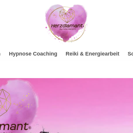
h
Hypnose Coaching
Reiki & Energiearbeit
S
en bei ↗️💓️Herzdiamant.net und ✓Hypnose, Gesprächsther
gische Beratung, ✓Soundhealing & Reiki als auch ✓Psychothe
Potenzial mit uns ✉.