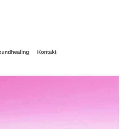
oundhealing
Kontakt
apie, Soundhealing & Reiki, Psychotherapie
rapie Alternative. ➡️ 💓️Herzdiamant.net, Ihr