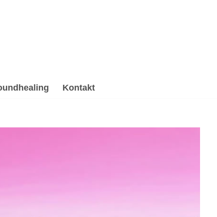
oundhealing
Kontakt
herapie, Hypnose, Psychotherapie Alternative. 💓️
atung, ✓Gesprächstherapie, ✓Hypnose, ✓Soundhealing &