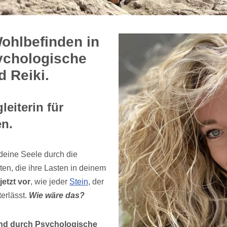
Wohlbefinden in
sychologische
 Reiki.
eiterin für
en.
deine Seele durch die
n, die ihre Lasten in deinem
 jetzt vor
, wie jeder
Stein
, der
terlässt.
Wie wäre das?
und durch Psychologische