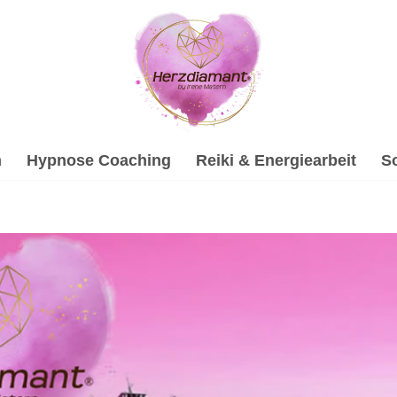
h
Hypnose Coaching
Reiki & Energiearbeit
S
ologische Beratung oder ✓Soundhealing & Reiki, Gesprächst
aterin für 88697 Bermatingen – sofort ✓Psychologische Ber
uf unsere Expertise ✉.