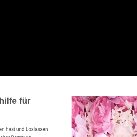
ilfe für
ren hast und Loslassen