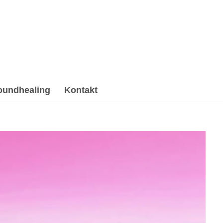
oundhealing
Kontakt
Gesprächstherapie, Hypnose, Psychotherapie
ling & Reiki oder ✓Psychotherapie Alternative für