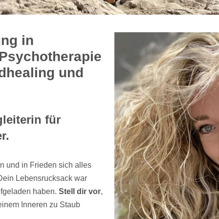
ung in
 Psychotherapie
ndhealing und
eiterin für
r.
n und in Frieden sich alles
 Dein Lebensrucksack war
ufgeladen haben.
Stell dir vor
,
deinem Inneren zu Staub