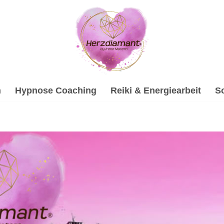
h
Hypnose Coaching
Reiki & Energiearbeit
S
ei ↗️💓️Herzdiamant.net als auch ✓Soundhealing & Reiki, 
, ✓Gesprächstherapie, ✓Psychologische Beratung, ✓Soundhea
ir steigern Ihren Erfolg ✉.