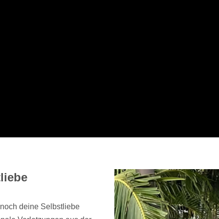
liebe
 noch deine Selbstliebe