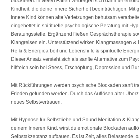
blockieren. In vielen Fällen verbergen sich dahinter emot
Kindheit, die deine innere Sicherheit beeinträchtigen. Mit 
Innere Kind können alte Verletzungen behutsam verarbeitet
eingebettet in spirituelle psychologische Beratung mit H
Beratungsstelle. Ergänzend fließen Gesprächstherapie s
Klangreisen ein. Unterstützend wirken Klangmassagen & 
Reiki & Energiearbeit und Lebenshilfe & spirituelle Energ
Dieser Ansatz versteht sich als sanfte Alternative zum P
hilfreich sein bei Stress, Erschöpfung, Depression und Bur
Mit Rückführungen werden psychische Blockaden sanft tra
Frieden gefunden werden. Durch das Auflösen alter Überz
neues Selbstvertrauen.
Mit Hypnose für Selbstliebe und Sound Meditation & Kla
deinem Inneren Kind, wirst du emotionale Blockaden auflö
Selbstakzeptanz aufbauen. Es ist Zeit, alles Belastende 