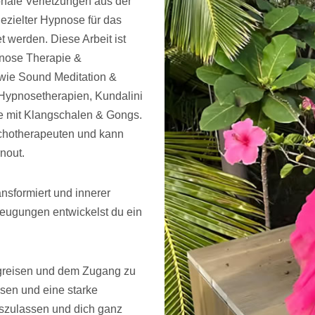
ionale Verletzungen aus der
gezielter Hypnose für das
 werden. Diese Arbeit ist
ypnose Therapie &
owie Sound Meditation &
Hypnosetherapien, Kundalini
ie mit Klangschalen & Gongs.
sychotherapeuten und kann
nout.
nsformiert und innerer
eugungen entwickelst du ein
ngreisen und dem Zugang zu
sen und eine starke
loszulassen und dich ganz