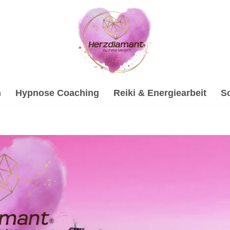
h
Hypnose Coaching
Reiki & Energiearbeit
S
Bad Krozingen bei ↗️💓️Herzdiamant.net oder ✓Soundhealing
ychologische Beratung, ✓Gesprächstherapie, ✓Hypnose, ✓So
et, Ihr spirituelle psychologische Beraterin. Nutzen Sie un