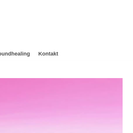
oundhealing
Kontakt
 & Reiki, Gesprächstherapie, Hypnose,
undhealing & Reiki als auch ✓Psychotherapie
sere Erfahrung ✉.