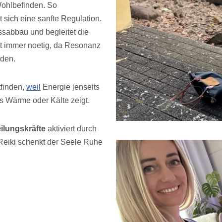
 Wohlbefinden. So
 sich eine sanfte Regulation.
ssabbau und begleitet die
ht immer noetig, da Resonanz
rden.
tfinden,
weil
Energie jenseits
s Wärme oder Kälte zeigt.
ilungskräfte
aktiviert durch
 Reiki schenkt der Seele Ruhe