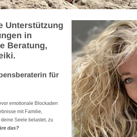
e Unterstützung
ungen in
e Beratung,
iki.
bensberaterin für
bevor emotionale Blockaden
bnisse mit Familie,
r deine Seele belastet, zu
äre das?