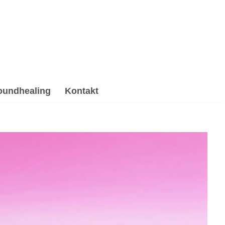
oundhealing
Kontakt
 & Reiki, Psychotherapie Alternative.
– finden Sie ➡️ 💓️Herzdiamant.net, Ihr spirituelle