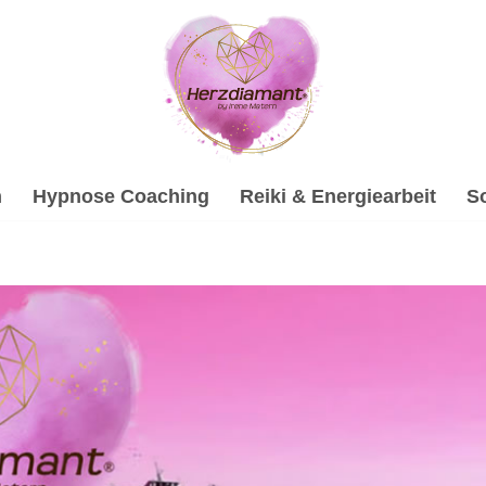
h
Hypnose Coaching
Reiki & Energiearbeit
S
e Beratung und ✓Hypnose, Gesprächstherapie, Soundhealing
e, ✓Soundhealing & Reiki oder ✓Psychotherapie Alternative 
m gestalten wir die Zukunft ✉.